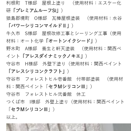
利根町 T様邸 屋根上塗り （使用材料：エスケー化
研
「プレミアムルーフSi」
）
猿島郡境町 O様邸 瓦棒屋根塗装 （使用材料：水谷
「パワーシリコンマイルドⅡ」
）
牛久市 S様邸 屋根改修工事とシーリング工事（使用
材料：オート化学
「オートンイクシード」
）
野木町 A様邸 養生と軒天塗装 （使用材料：関西ペ
イント
「アレスダイナミックノキエ」
）
守谷市 H様邸 外壁下塗り（使用材料：関西ペイント
「アレスシリコンクラフト」
）
守谷市 フォレストヒル壱番館 付帯部塗装 （使用材
料：関西ペイント「
セラMシリコンⅢ
」）
守谷市 フォレストヒル弐番館 休工
つくば市 I様邸 外壁上塗り（使用材料：関西ペイント
「
セラMシリコンⅢ
」）
以上。