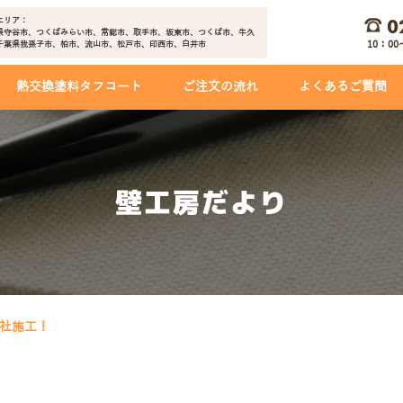
0
エリア：
県守谷市、つくばみらい市、常総市、取手市、坂東市、つくば市、牛久
10：0
千葉県我孫子市、柏市、流山市、松戸市、印西市、白井市
熱交換塗料タフコート
ご注文の流れ
よくあるご質問
壁工房だより
社施工！