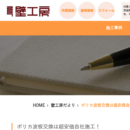
対象
外壁塗装
屋根塗装
リフォーム
茨城
市、
施工事例
HOME
壁工房だより
ポリカ波板交換は超安価自
ポリカ波板交換は超安価自社施工！