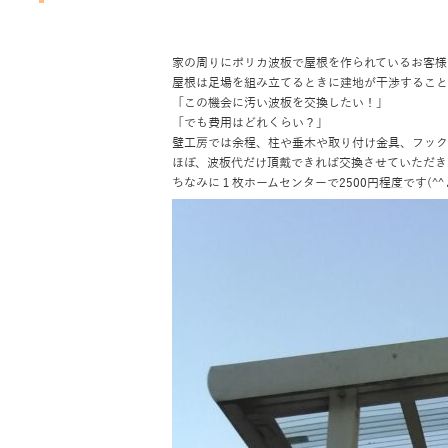
家の周りにポリカ波板で屋根を作られているお客様
屋根は足場を組み立てるときに建地が干渉すること
「この機会に汚い波板を交換したい！」
「でも費用はどれくらい？」
壁工房では余程、柱や垂木や取り付け金具、フック
ほぼ、波板代だけ頂戴できれば交換させていただき
ちなみに１枚ホームセンターで2500円程度です(^^