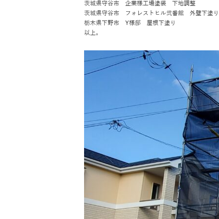
茨城県守谷市 企業様工場塗装 下地調整
茨城県守谷市 フォレストヒル弐番館 外壁下塗り
栃木県下野市 Y様邸 屋根下塗り
以上。