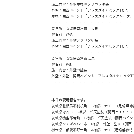
施工内容：外壁屋根のシリコン塗装
外壁：関西ペイント
「アレスダイナミックTOP」
屋根：関西ペイント
「アレスダイナミックルーフ」
ーーーーーーーーーーーーーーーーーーーー
ご住所：茨城県古河市上辺見
お名前：W様
施工内容：外壁シリコン塗装
外壁：関西ペイント
「アレスダイナミックTOP」
ーーーーーーーーーーーーーーーーーーー
ご住所：茨城県古河市仁連
お名前：K様
施工内容：外壁の塗装
外壁：外壁：関西ペイント
「アレスダイナミックT
ーーーーーーーーーーーーーーーーーーー
本日の現場報告です。
茨城県北相馬郡利根町 T様邸 休工 （足場解体
茨城県守谷市 K様邸 軒天塗装（
関西ペイント：
茨城県猿島郡境町 O様邸 軒天塗装（
関西ペイン
茨城県つくばみらい市 I様邸 外壁下塗り（
関西
栃木県下都賀郡野木町 A様邸 休工（足場解体待